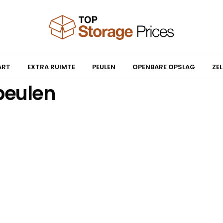
ART
EXTRA RUIMTE
PEULEN
OPENBARE OPSLAG
ZE
peulen