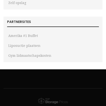
Zelf opslag
PARTNERSITES
Amerika #1 Buffet
Liposuctie plaatsen
Gym lidmaatschapskosten