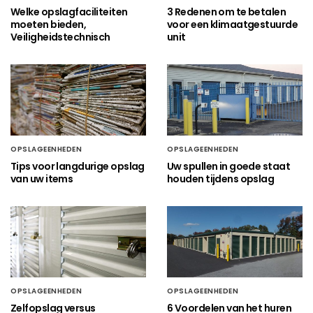
Welke opslagfaciliteiten
3 Redenen om te betalen
moeten bieden,
voor een klimaatgestuurde
Veiligheidstechnisch
unit
OPSLAGEENHEDEN
OPSLAGEENHEDEN
Tips voor langdurige opslag
Uw spullen in goede staat
van uw items
houden tijdens opslag
OPSLAGEENHEDEN
OPSLAGEENHEDEN
Zelfopslag versus
6 Voordelen van het huren